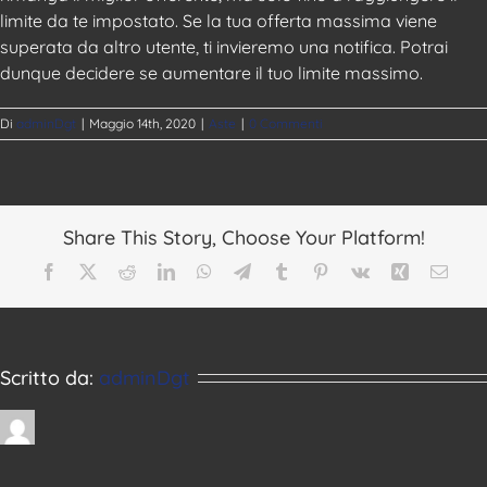
limite da te impostato. Se la tua offerta massima viene
superata da altro utente, ti invieremo una notifica. Potrai
dunque decidere se aumentare il tuo limite massimo.
Di
adminDgt
|
Maggio 14th, 2020
|
Aste
|
0 Commenti
Share This Story, Choose Your Platform!
Facebook
X
Reddit
LinkedIn
WhatsApp
Telegram
Tumblr
Pinterest
Vk
Xing
Email
Scritto da:
adminDgt