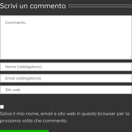
Scrivi un commento
Commento
Salva il mio nome, email e sito web in questo browser per la
prossima volta che commento.